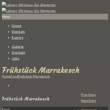
Menu
Home
Speisen
Events
Galerie
Kontakt
Jobs
Frühstück Marrakesch
Home
Food
Frühstück Marrakesch
Prev Entry
Frühstück Marrakesch
Next Entry
Food
Impressum