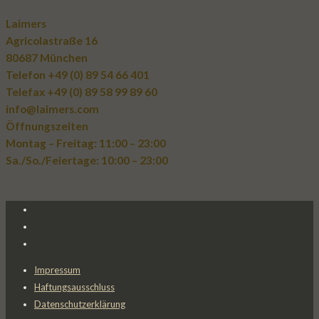
Laimers
Agricolastraße 16
80687 München
Telefon +49 (0) 89 54 66 401
Telefax +49 (0) 89 58 99 89 60
info@laimers.com
Öffnungszeiten
Montag – Freitag: 11:00 – 23:00
Sa./So./Feiertage: 10:00 – 23:00
Impressum
Haftungsausschluss
Datenschutzerklärung