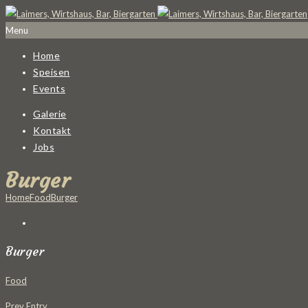
Menu
Home
Speisen
Events
Galerie
Kontakt
Jobs
Burger
Home
Food
Burger
Burger
Food
Prev Entry