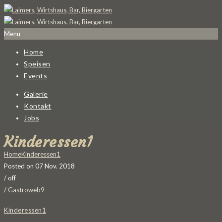
Menu
Home
Speisen
Events
Galerie
Kontakt
Jobs
Kinderessen1
Home
Kinderessen1
Posted on 07 Nov. 2018
/
off
/
Gastroweb9
Kinderessen1